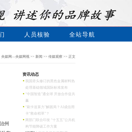
们
人员核验
全站导航
：
央媒网—央媒网视
>>
新闻
>>
传媒观察
>> 正文
资讯动态
我国牵头修订的黑色金属材料热
处理基础领域国际标准发布
“中国智造”通全球 开放合作促共
赢
“刷卡送算力”解困局？AI成信用
卡“救命稻草”？
两部门联合印发 “十五五”公共机
自治州
构节能降碳工作方案