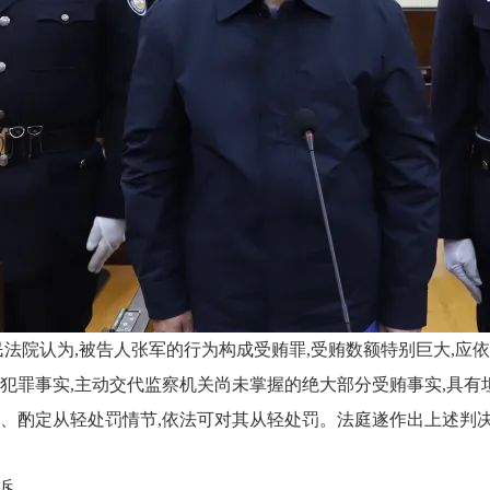
法院认为,被告人张军的行为构成受贿罪,受贿数额特别巨大,应
犯罪事实,主动交代监察机关尚未掌握的绝大部分受贿事实,具有
、酌定从轻处罚情节,依法可对其从轻处罚。法庭遂作出上述判
诉。