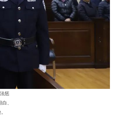
依法惩
坦白、
决。