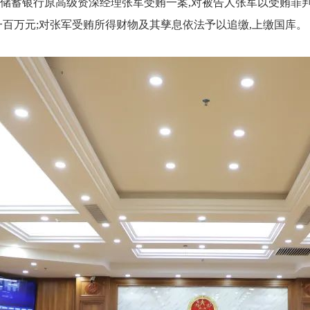
储蓄银行原高级资深经理张军受贿一案,对被告人张军以受贿罪
一百万元;对张军受贿所得财物及其孳息依法予以追缴,上缴国库。