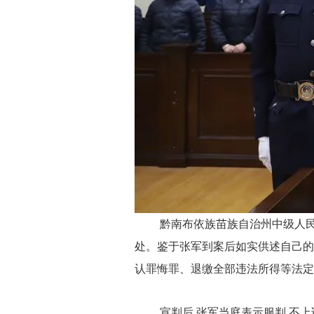
黔南布依族苗族自治州中级人民
处。鉴于张军到案后如实供述自己的
认罪悔罪、退缴全部违法所得等法定
宣判后,张军当庭表示服判,不上