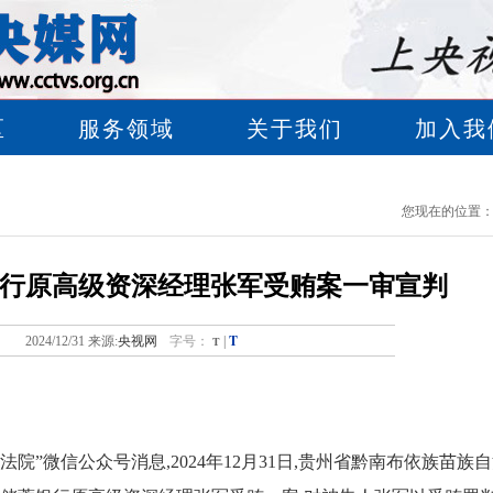
区
服务领域
关于我们
加入我
您现在的位置
行原高级资深经理张军受贿案一审宣判
T
2024/12/31 来源:
央视网
字号：
T
|
法院”微信公众号消息,2024年12月31日,贵州省黔南布依族苗族