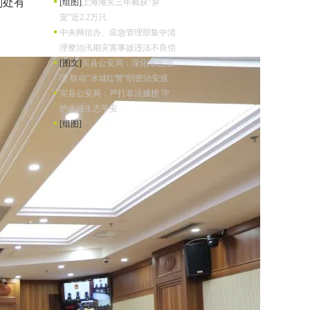
判处有
[组图]
上海海关三年截获“异
宠”近2.2万只
中央网信办、应急管理部集中清
理整治汛期灾害事故违法不良信
[图文]
宾县公安局：深化综合治
理 联动“冰城红警”织密治安巡
宾县公安局：严打非法捕捞 守
护水域生态平安
[组图]