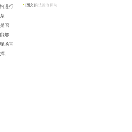
[图文]
良法善治·回响
构进行
条
是否
能够
现场宣
挥、