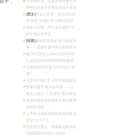
抓手，
中央网信办、应急管理部集中清
理整治汛期灾害事故违法不良信
[图文]
宾县公安局：深化综合治
理 联动“冰城红警”织密治安巡
宾县公安局：严打非法捕捞 守
护水域生态平安
[组图]
奏响宣传强音 助力商会发
展——成都市梁平商会狠抓宣传
骗250万善款仅3000元用在狗身
上 起底流浪动物网络救助骗局
文旅供给提质 夏日经济活力“拉
满”
【文化中国行】少年丹青续薪火
带着问题学 解决真问题——上
海深入践行“人民城市”理念推动
旅游市场强迫购物集中整治取得
阶段性成效
上半年全国医保系统共追回医保
基金163.5亿元
国务院安委办：排查双回路系统
同时断电等新型衍生隐患