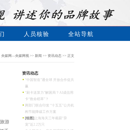
们
人员核验
全站导航
：
央媒网—央媒网视
>>
新闻
>>
资讯动态
>> 正文
资讯动态
“中国智造”通全球 开放合作促共
赢
“刷卡送算力”解困局？AI成信用
卡“救命稻草”？
两部门联合印发 “十五五”公共机
构节能降碳工作方案
[组图]
上海海关三年截获“异
旅游
宠”近2.2万只