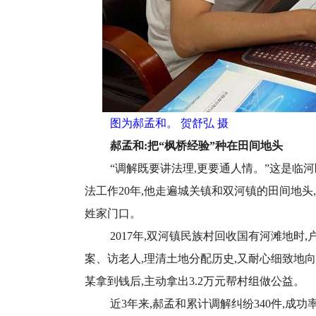
图为郝孟和。 贺舒弘 摄
郝孟和:把“枫桥经验”种在田间地头
“调解既要讲法理,更要通人情。”这是临
法工作20年,他走遍城关镇和双河镇的田间地头
姓家门口。
2017年,双河镇民族村回收国有河滩地时
案、访老人,理清土地分配历史,又耐心细致地
某拿到钱后,主动拿出3.2万元帮村组做公益。
近3年来,郝孟和累计调解纠纷340件,成功率