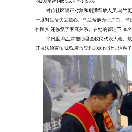
的200余起纠纷,成功率超98%。
对待社区矫正对象和刑满释放人员,乌兰更是
一度对生活失去信心。乌兰帮他办理户口、寻找
作踏实,还修复了家庭关系。在她的管理下,30
平日里,乌兰常借助嘎查牧民代表大会、敖包
开展法治宣传42场,发放资料3000份,让法治