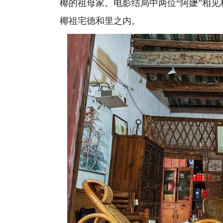
椰的祖母家。电影结局中两位“阿嬷”相
椰祖宅德和里之内。