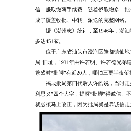
信，赚取微薄手续费。随着侨胞增多，批
成了覆盖收批、中转、派送的完整网络。
据《潮州志》统计，至1946年，潮汕
多达451家。
位于广东省汕头市澄海区隆都镇仙地头村
局”旧址，1931年由许若明、许若德兄
繁盛时“批脚”有近20人，哪怕三更半夜
福成批局第四代后人许皓说，当时走批
利思义”四个大字，提醒“批脚”得诚信、
就必须马上改正，因为批局就是靠诚信走