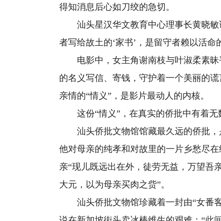
得知消息后心如刀绞的急切。
汕头星汉华文教育中心理事长黄晓敏说
者写给故土的‘家书’，是留守者赖以活命的
电影中，女主角谢南枝与叶淑柔素昧平
的名义写信、寄钱，守护着一个美丽的谎
亲情的“情义”，是影片最动人的内核。
这份“情义”，在真实的侨批中有着无
汕头侨批文物馆馆藏最久远的侨批，是清
他对母亲的纯孝和对故里的一片乡愁尽在
亲“现儿既远出在外，徒劳无益，万望吾
大元，以为母亲买肉之赀”。
汕头侨批文物馆珍藏着一封由“女番客
说在新加坡街头卖冰棒维生的艰难：“此