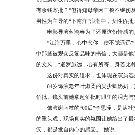
有余钱寄批？”但得知母亲因三餐不继伤
男性为主导的“下南洋”浪潮中，女性侨
电影导演蓝鸿春为了还原这份情感的真
“江海万里，心中念你，便不觉遥远”“
中那些被观众反复品味的书信，大都是他
的文风，“暹罗虽远，心有所寄，身若比邻
这份对真实的追求，也体现在演员选
84岁饰演老年叶淑柔的吴少卿奶奶，其
侨批。镜头前她拿起侨批时眼里的泪光与
饰演谢南枝的“00后”李思潼，是从社
的重头戏，现场真实的氛围让她给出了最
疚，都是发自内心的感受。”她说。