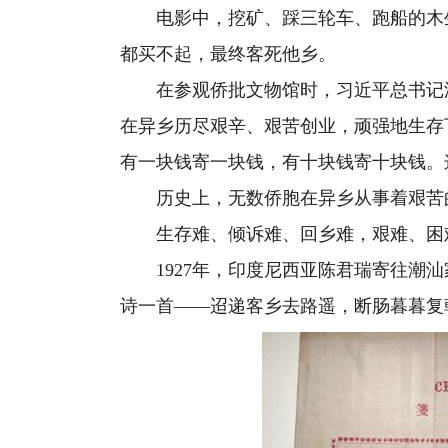
电影中，挖矿、踩三轮车、跑船的木生
都买不起，最终客死他乡。
在参观侨批文物馆时，习近平总书记深
在异乡历尽艰辛、艰苦创业，顽强地生存
有一块钱寄一块钱，有十块钱寄十块钱。
历史上，无数侨胞在异乡从事着艰苦的
生存难、倾诉难、回乡难，艰难、困难
1927年，印度尼西亚陈君瑞寄往潮汕
诗一首——迢递客乡去路遥，断肠暮暮复