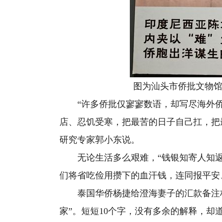
图为汕头市侨批文物馆内
“许多侨批仅寥寥数语，却写尽海外侨
店、忍饥受寒，把最苦的日子自己扛，把
研究专家郭小东说。
无论生活多么艰难，“钱银知寄人知返
们将省吃俭用攒下的血汗钱，连同报平安
泰国华侨杨捷给澄海妻子的汇款备注栏
家”。短短10个字，没有多余的解释，