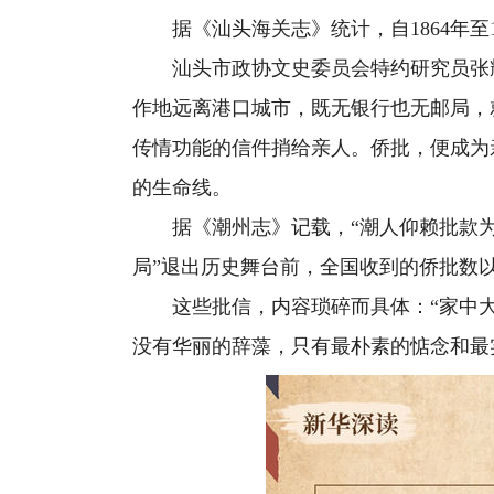
据《汕头海关志》统计，自1864年至1
汕头市政协文史委员会特约研究员张耀
作地远离港口城市，既无银行也无邮局，
传情功能的信件捎给亲人。侨批，便成为
的生命线。
据《潮州志》记载，“潮人仰赖批款为生
局”退出历史舞台前，全国收到的侨批数
这些批信，内容琐碎而具体：“家中大小
没有华丽的辞藻，只有最朴素的惦念和最