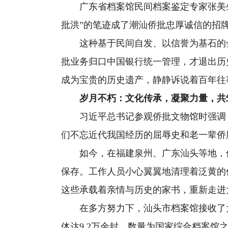
广东省档案馆民间档案鉴定专家张美生
批洪”的笔迹成了潮汕侨批忠厚诚信的招
这种基于民间自发、以信誉为基石的金融
批业务归口中国银行统一管理，才退出历
成为宝贵的历史遗产，静静诉说着百年往
岁月不朽：文化传承，凝聚力量，共
习近平总书记参观侨批文物馆时强调，
们不忘近代我国经历的屈辱史和老一辈侨
如今，在福建泉州、广东汕头等地，侨
保存。工作人员小心翼翼地清理着泛黄的
这些承载着亲情与历史的家书，重新走进
在多方努力下，汕头市档案馆接收了大
体达9.2万余封，数量为国家综合档案馆