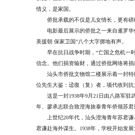
情义，是家国。
侨批承载的不仅是儿女情长，更有磅
电影最后展示的侨批之一来自暹罗华侨
美援朝 保家卫国”八个大字掷地有声。
早在抗日战争时期，“亡国之危机一时
信念。他们捐资输财，通过侨批网络将捐
汕头市侨批文物馆二楼展示着一封特殊的
位先生大鉴：迳復（复）者，顷代收到抗
这是一封1938年9月21日由八路军
年、廖承志联合致澄海旅泰青年侨领苏君
上世纪20年代，汕头澄海青年苏君谦
君谦赴海外谋生。1938年，学校开始发