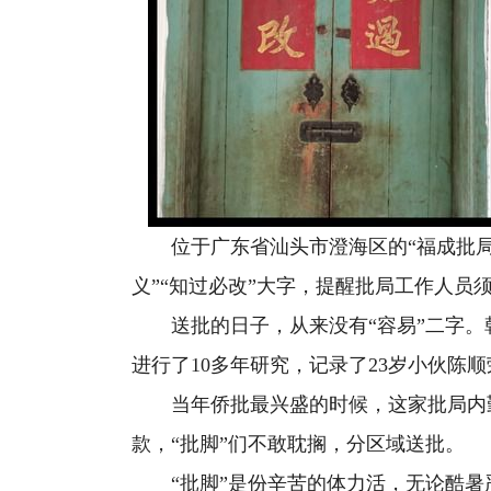
位于广东省汕头市澄海区的“福成批局”
义”“知过必改”大字，提醒批局工作人员须
送批的日子，从来没有“容易”二字。
进行了10多年研究，记录了23岁小伙陈
当年侨批最兴盛的时候，这家批局内勤
款，“批脚”们不敢耽搁，分区域送批。
“批脚”是份辛苦的体力活，无论酷暑