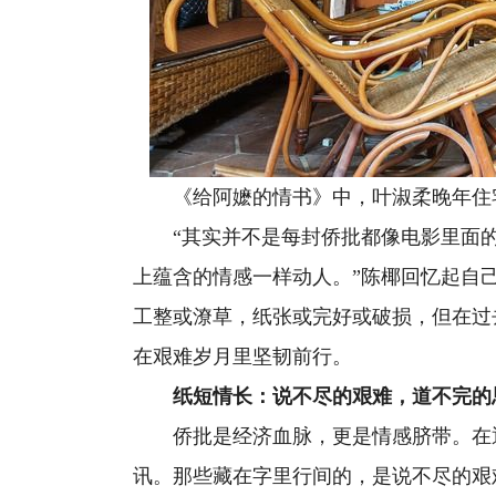
《给阿嬷的情书》中，叶淑柔晚年住宅
“其实并不是每封侨批都像电影里面的
上蕴含的情感一样动人。”陈椰回忆起自
工整或潦草，纸张或完好或破损，但在过
在艰难岁月里坚韧前行。
纸短情长：说不尽的艰难，道不完的
侨批是经济血脉，更是情感脐带。在通
讯。那些藏在字里行间的，是说不尽的艰