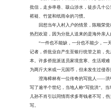
批信，走乡串巷、跋山涉水，徒步几十公
褡裢、竹篮和纸雨伞的习惯。
回想当年入村入户的情景，陈顺荣觉得
热烈欢迎，因为分批人送来的是海外亲人
“一件也不能缺，一分也不能少，一天
记者，侨批业自产生至银行统管之前，先
本。许多侨批派送员家境贫寒、生活艰难
为两斤大米或一元国币，但未发生过侵吞
澄海樟林有一位传奇的写批人——洪铭通
写了逾半个世纪，当地人称“写批洪”。当
儿孙不肖引以同情而求多寄钱者不写，伤
写。