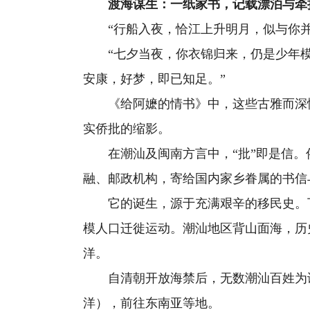
渡海谋生：一纸家书，记载漂泊与牵
“行船入夜，恰江上升明月，似与你并
“七夕当夜，你衣锦归来，仍是少年模
安康，好梦，即已知足。”
《给阿嬷的情书》中，这些古雅而深情
实侨批的缩影。
在潮汕及闽南方言中，“批”即是信。侨
融、邮政机构，寄给国内家乡眷属的书信
它的诞生，源于充满艰辛的移民史。下
模人口迁徙运动。潮汕地区背山面海，历
洋。
自清朝开放海禁后，无数潮汕百姓为谋生
洋），前往东南亚等地。