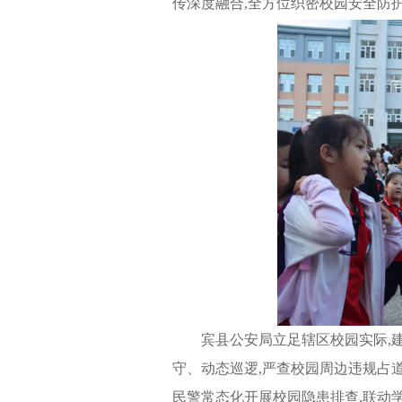
传深度融合,全方位织密校园安全防
宾县公安局立足辖区校园实际,
守、动态巡逻,严查校园周边违规占道
民警常态化开展校园隐患排查,联动