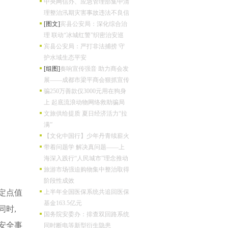
中央网信办、应急管理部集中清
理整治汛期灾害事故违法不良信
[图文]
宾县公安局：深化综合治
理 联动“冰城红警”织密治安巡
宾县公安局：严打非法捕捞 守
护水域生态平安
[组图]
奏响宣传强音 助力商会发
展——成都市梁平商会狠抓宣传
骗250万善款仅3000元用在狗身
上 起底流浪动物网络救助骗局
文旅供给提质 夏日经济活力“拉
满”
【文化中国行】少年丹青续薪火
带着问题学 解决真问题——上
海深入践行“人民城市”理念推动
旅游市场强迫购物集中整治取得
阶段性成效
定点值
上半年全国医保系统共追回医保
基金163.5亿元
同时,
国务院安委办：排查双回路系统
安全事
同时断电等新型衍生隐患