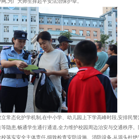
护网,为广大师生撑起平安法治保护伞。
建立常态化护学机制,在中小学、幼儿园上下学高峰时段,安排民警
等隐患,畅通学生通行通道,全力维护校园周边治安与交通秩序。
学校落实安全主体责任,细致检查安防设施、消防设备,从源头杜绝