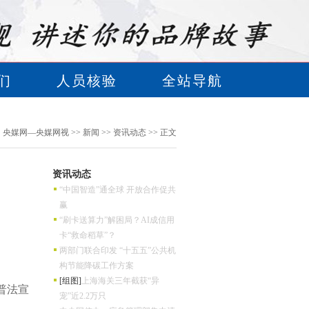
们
人员核验
全站导航
：
央媒网—央媒网视
>>
新闻
>>
资讯动态
>> 正文
资讯动态
“中国智造”通全球 开放合作促共
赢
“刷卡送算力”解困局？AI成信用
卡“救命稻草”？
两部门联合印发 “十五五”公共机
构节能降碳工作方案
[组图]
上海海关三年截获“异
普法宣
宠”近2.2万只